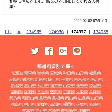
札幌に住んでます。 暇なのでLINEしてくれる人募
集〜
2020-02-02 07:51:13
[1]
«
174935
|
174936
|
174937
|
174938
都道府県別で探す
北海道
青森県
岩手県
宮城県
秋田県
山形県
福島県
茨城県
栃木県
群馬県
埼玉県
千葉県
東京都
神奈川県
新潟県
富山県
石川県
福井県
山梨県
長野県
岐阜県
静岡県
愛知県
三重県
滋賀県
京都府
大阪府
兵庫県
奈良県
和歌山県
鳥取県
島根県
岡山県
広島県
山口県
徳島県
香川県
愛媛県
高知県
福岡県
佐賀県
長崎県
熊本県
大分県
宮崎県
鹿児島県
沖縄県