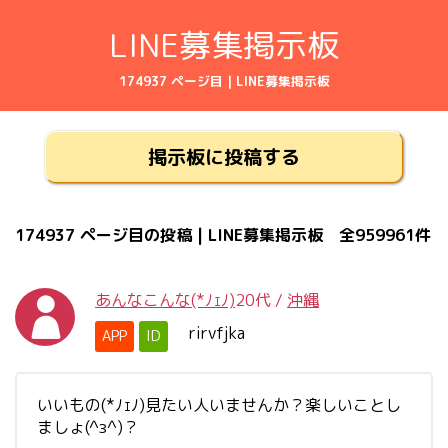
LINE募集掲示板
174937 ページ目 | LINE募集掲示板
掲示板に投稿する
174937 ページ目の投稿 | LINE募集掲示板 全959961件
あんなこんな(*ﾉｪﾉ)
20代
/
沖縄
rirvfjka
APP
ID
いいもの(*ﾉｪﾉ)見たい人いませんか？楽しいことし
ましょ(^з^)？