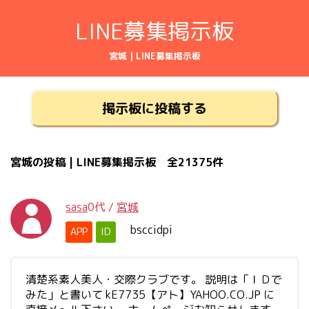
LINE募集掲示板
宮城 | LINE募集掲示板
掲示板に投稿する
宮城の投稿 | LINE募集掲示板 全21375件
sasa
0代
/
宮城
bsccidpi
APP
ID
清楚系素人美人・交際クラブです。 説明は「ＩＤで
みた」と書いて kE7735【アト】YAHOO.CO.JP に