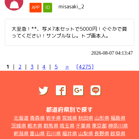
misasaki_2
APP
ID
大至急！**、写メ7本セットで5000円！ぐぐかで買
ってください！サンプルなし。トプ画本人。
2026-08-07 04:13:47
1
|
2
|
3
|
4
|
5
»
[4275]
都道府県別で探す
北海道
青森県
岩手県
宮城県
秋田県
山形県
福島県
茨城県
栃木県
群馬県
埼玉県
千葉県
東京都
神奈川県
新潟県
富山県
石川県
福井県
山梨県
長野県
岐阜県