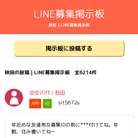
LINE募集掲示板
秋田 | LINE募集掲示板
掲示板に投稿する
秋田の投稿 | LINE募集掲示板 全6214件
ゆゆ
20代
/
秋田
sit5672u
APP
ID
年近めな友達男女募集IDの前に***付けてね。年
齢、住み書いてねー