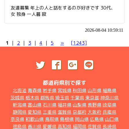
友達募集 年上の人と話をするのが好きです 30代、
女 独身 一人暮 寂
2026-08-04 10:59:11
1
|
2
|
3
|
4
|
5
»
[1243]
都道府県別で探す
北海道
青森県
岩手県
宮城県
秋田県
山形県
福島県
茨城県
栃木県
群馬県
埼玉県
千葉県
東京都
神奈川県
新潟県
富山県
石川県
福井県
山梨県
長野県
岐阜県
静岡県
愛知県
三重県
滋賀県
京都府
大阪府
兵庫県
奈良県
和歌山県
鳥取県
島根県
岡山県
広島県
山口県
徳島県
香川県
愛媛県
高知県
福岡県
佐賀県
長崎県