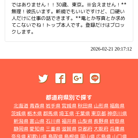
ではありません！！30歳、東京。※会えません！**
無理！彼氏います。新規でもいいですけど、口硬い
人だけに仕事の話できます。**電とか写真とか求め
てこないでね！トップ本人です。登録だけはブロッ
クします。
2026-02-21 20:17:12
都道府県別で探す
北海道
青森県
岩手県
宮城県
秋田県
山形県
福島県
茨城県
栃木県
群馬県
埼玉県
千葉県
東京都
神奈川県
新潟県
富山県
石川県
福井県
山梨県
長野県
岐阜県
静岡県
愛知県
三重県
滋賀県
京都府
大阪府
兵庫県
奈良県
和歌山県
鳥取県
島根県
岡山県
広島県
山口県