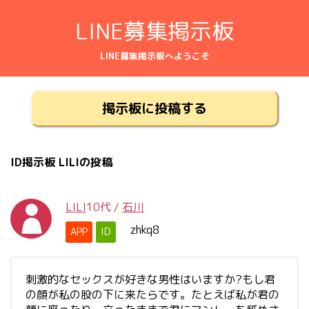
LINE募集掲示板
LINE募集掲示板へようこそ
掲示板に投稿する
ID掲示板 LILIの投稿
LILI
10代
/
石川
zhkq8
APP
ID
刺激的なセックスが好きな男性はいますか?もし君
の顔が私の股の下に来たらです。たとえば私が君の