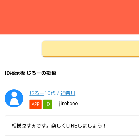
ID掲示板 じろーの投稿
じろー
10代
/
神奈川
jirohooo
APP
ID
相模原すみです。楽しくLINEしましょう！