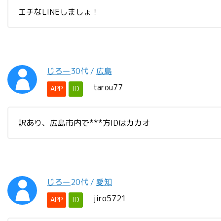
エチなLINEしましょ！
じろー
30代
/
広島
tarou77
APP
ID
訳あり、広島市内で***方IDはカカオ
じろー
20代
/
愛知
jiro5721
APP
ID