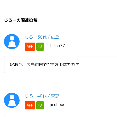
じろーの関連投稿
じろー
30代
/
広島
tarou77
APP
ID
訳あり、広島市内で***方IDはカカオ
じろー
40代
/
東京
jirohooo
APP
ID