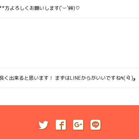
*方よろしくお願いします(´︶`艸)♡
37歳の既婚です。 そこら辺を気にしないでもらえたら仲良く出来ると思います！ まずはLINEからがいいですね٩( ᐛ )و