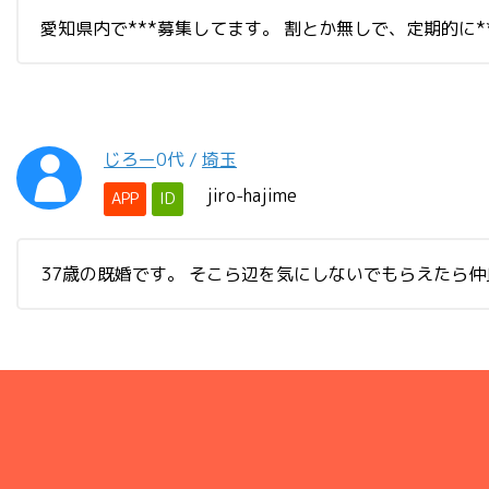
愛知県内で***募集してます。 割とか無しで、定期的に**
じろー
0代
/
埼玉
jiro-hajime
APP
ID