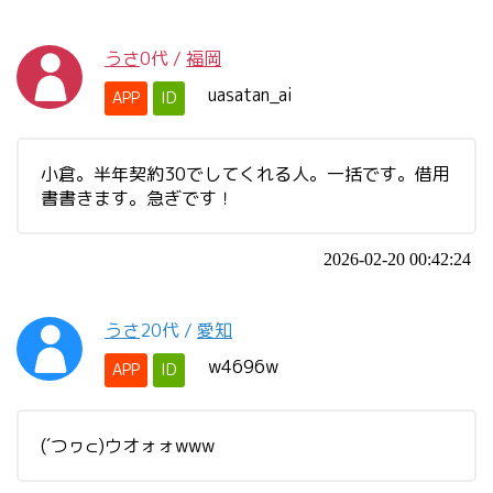
うさ
0代
/
福岡
uasatan_ai
APP
ID
小倉。半年契約30でしてくれる人。一括です。借用
書書きます。急ぎです！
2026-02-20 00:42:24
うさ
20代
/
愛知
w4696w
APP
ID
(´つヮ⊂)ウオォォwww