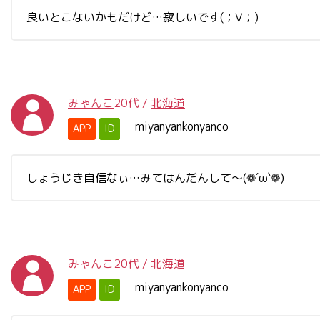
良いとこないかもだけど…寂しいです(；∀；)
みゃんこ
20代
/
北海道
miyanyankonyanco
APP
ID
しょうじき自信なぃ…みてはんだんして～(❁´ω`❁)
みゃんこ
20代
/
北海道
miyanyankonyanco
APP
ID