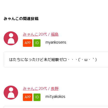
みゃんこの関連投稿
みゃんこ
20代
/
福島
myankosens
APP
ID
はたちになったけど未だ経験ゼロ・・・(´・ω・｀)
みゃんこ
20代
/
長野
mityakokos
APP
ID