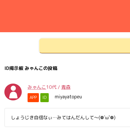
ID掲示板 みゃんこの投稿
みゃんこ
10代
/
青森
miyayatopeu
APP
ID
しょうじき自信なぃ…みてはんだんして～(❁´ω`❁)