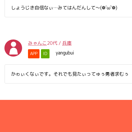
しょうじき自信なぃ…みてはんだんして～(❁´ω`❁)
みゃんこ
20代
/
兵庫
yangubui
APP
ID
かゎぃくなぃです。それでも見たぃってゅぅ勇者求むぅ