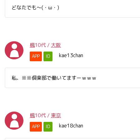
どなたでも〜(・ω・)
楓
10代
/
大阪
kae13chan
APP
ID
私、※※倶楽部で働いてますーｗｗｗ
楓
10代
/
東京
kae18chan
APP
ID