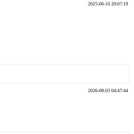
2025-06-10 20:07:19
2026-08-03 04:47:44