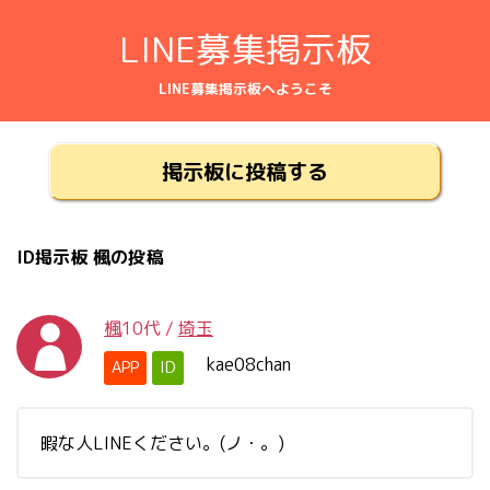
LINE募集掲示板
LINE募集掲示板へようこそ
掲示板に投稿する
ID掲示板 楓の投稿
楓
10代
/
埼玉
kae08chan
APP
ID
暇な人LINEください。(ノ・。)