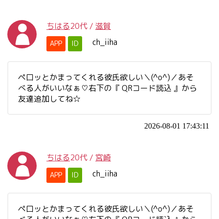
ちはる
20代
/
滋賀
ch_iiha
APP
ID
ペ口ッとかまってくれる彼氏欲しい＼(^o^)／あそ
べる人がいいなぁ♡右下の『 QRコード読込 』から
友達追加してね☆
2026-08-01 17:43:11
ちはる
20代
/
宮崎
ch_iiha
APP
ID
ペ口ッとかまってくれる彼氏欲しい＼(^o^)／あそ