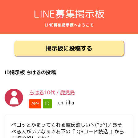
LINE募集掲示板
LINE募集掲示板へようこそ
掲示板に投稿する
ID掲示板 ちはるの投稿
ちはる
10代
/
鹿児島
ch_iiha
APP
ID
ペ口ッとかまってくれる彼氏欲しい＼(^o^)／あそ
べる人がいいなぁ♡右下の『 QRコード読込 』から