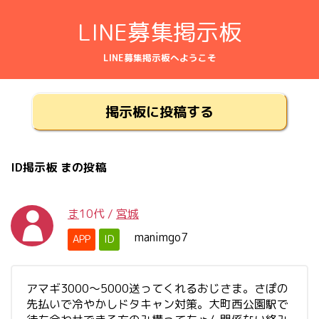
LINE募集掲示板
LINE募集掲示板へようこそ
掲示板に投稿する
ID掲示板 まの投稿
ま
10代
/
宮城
manimgo7
APP
ID
アマギ3000〜5000送ってくれるおじさま。さぽの
先払いで冷やかしドタキャン対策。大町西公園駅で