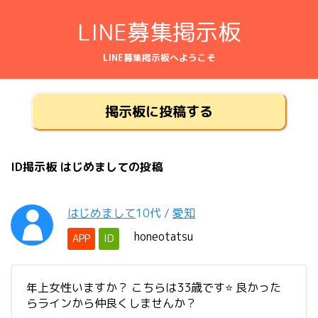
LINE募集掲示板
LINE募集掲示板へようこそ
掲示板に投稿する
ID掲示板 はじめましての投稿
はじめまして
10代
/
愛知
honeotatsu
APP
ID
年上女性いますか？ こちらは33歳です⭐️ 良かった
らラインから仲良くしませんか？