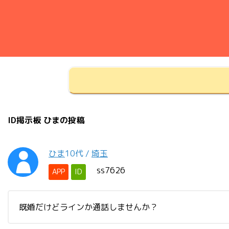
ID掲示板 ひまの投稿
ひま
10代
/
埼玉
ss7626
APP
ID
既婚だけどラインか通話しませんか？