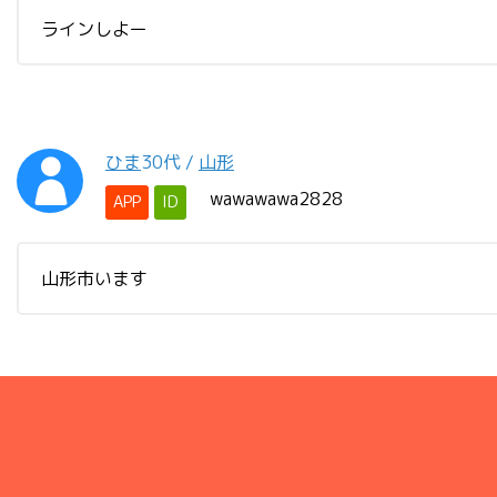
ラインしよー
ひま
30代
/
山形
wawawawa2828
APP
ID
山形市います