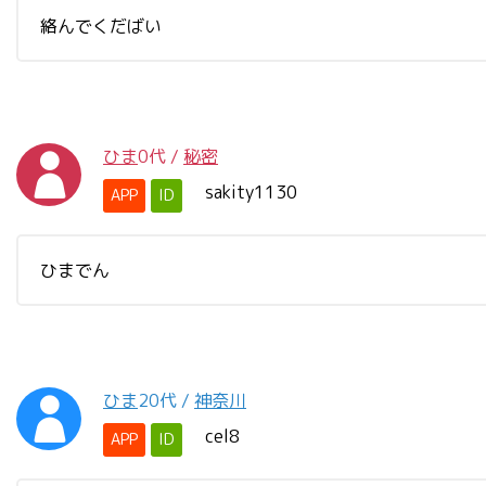
絡んでくだばい
ひま
0代
/
秘密
sakity1130
APP
ID
ひまでん
ひま
20代
/
神奈川
cel8
APP
ID