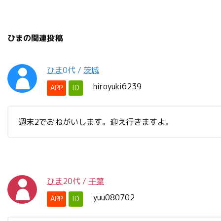
ひまの関連投稿
ひま
0代
/
茨城
hiroyuki6239
APP
ID
週末2でおねがいします。迎え行きますよ。
ひま
20代
/
千葉
yuu080702
APP
ID