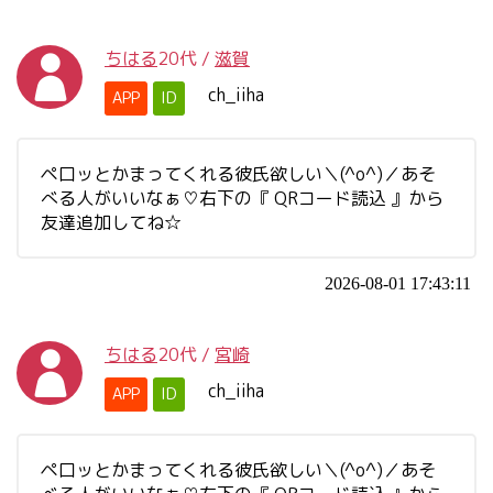
ちはる
20代
/
滋賀
ch_iiha
APP
ID
ペ口ッとかまってくれる彼氏欲しい＼(^o^)／あそ
べる人がいいなぁ♡右下の『 QRコード読込 』から
友達追加してね☆
2026-08-01 17:43:11
ちはる
20代
/
宮崎
ch_iiha
APP
ID
ペ口ッとかまってくれる彼氏欲しい＼(^o^)／あそ