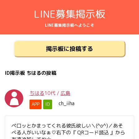
LINE募集掲示板
LINE募集掲示板へようこそ
掲示板に投稿する
ID掲示板 ちはるの投稿
ちはる
10代
/
広島
ch_iiha
APP
ID
ペ口ッとかまってくれる彼氏欲しい＼(^o^)／あそ
べる人がいいなぁ♡右下の『 QRコード読込 』から