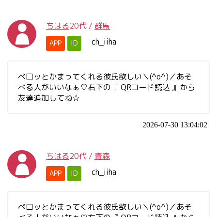
ちはる
20代
/
群馬
ch_iiha
APP
ID
ペ口ッとかまってくれる彼氏欲しい＼(^o^)／あそ
べる人がいいなぁ♡右下の『 QRコード読込 』から
友達追加してね☆
2026-07-30 13:04:02
ちはる
20代
/
青森
ch_iiha
APP
ID
ペ口ッとかまってくれる彼氏欲しい＼(^o^)／あそ