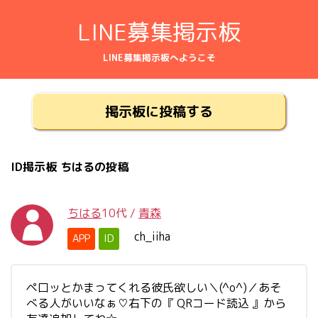
LINE募集掲示板
LINE募集掲示板へようこそ
掲示板に投稿する
ID掲示板 ちはるの投稿
ちはる
10代
/
青森
ch_iiha
APP
ID
ペ口ッとかまってくれる彼氏欲しい＼(^o^)／あそ
べる人がいいなぁ♡右下の『 QRコード読込 』から