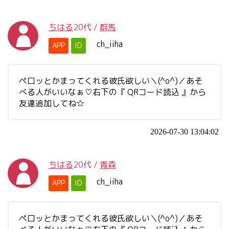
ちはる
20代
/
群馬
ch_iiha
APP
ID
ペ口ッとかまってくれる彼氏欲しい＼(^o^)／あそ
べる人がいいなぁ♡右下の『 QRコード読込 』から
友達追加してね☆
2026-07-30 13:04:02
ちはる
20代
/
青森
ch_iiha
APP
ID
ペ口ッとかまってくれる彼氏欲しい＼(^o^)／あそ