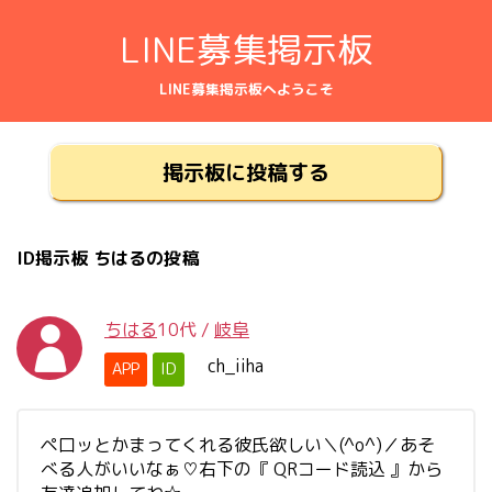
LINE募集掲示板
LINE募集掲示板へようこそ
掲示板に投稿する
ID掲示板 ちはるの投稿
ちはる
10代
/
岐阜
ch_iiha
APP
ID
ペ口ッとかまってくれる彼氏欲しい＼(^o^)／あそ
べる人がいいなぁ♡右下の『 QRコード読込 』から