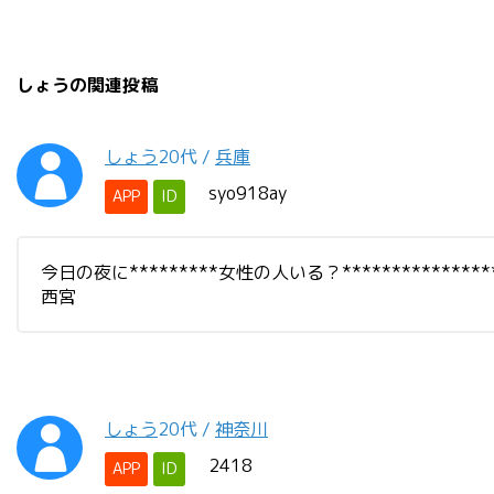
しょうの関連投稿
しょう
20代
/
兵庫
syo918ay
APP
ID
今日の夜に*********女性の人いる？********
西宮
しょう
20代
/
神奈川
2418
APP
ID