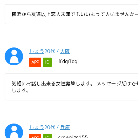
横浜から友達以上恋人未満でもいいよって人いませんかー？ 
しょう
20代
/
大阪
ffdqffdq
APP
ID
気軽にお話し出来る女性募集します。 メッセージだけで
します。
しょう
20代
/
兵庫
crownjzs155