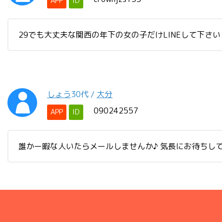
APP
ID
29でも大丈夫な関西の年下の女の子だけLINEして下
しょう
30代
/
大分
090242557
APP
ID
誰かー暇な人いたらメールしませんか♪ 気長にお待ちし