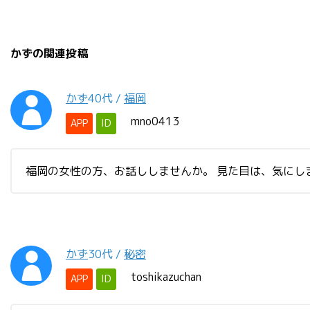
かずの関連投稿
かず
40代
/
福岡
mno0413
APP
ID
福岡の女性の方、お話ししませんか。 見た目は、気にし
かず
30代
/
秘密
toshikazuchan
APP
ID