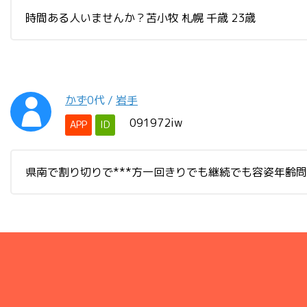
時間ある人いませんか？苫小牧 札幌 千歳 23歳
かず
0代
/
岩手
091972iw
APP
ID
県南で割り切りで***方一回きりでも継続でも容姿年齢