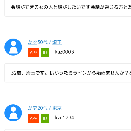
会話ができる女の人と話がしたいです会話が通じる方と友達
かず
30代
/
埼玉
kaz0003
APP
ID
32歳、埼玉です。良かったらラインから始めませんか？
かず
20代
/
東京
kzo1234
APP
ID