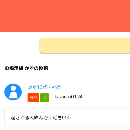
ID掲示板 かずの投稿
かず
10代
/
福岡
kazuuuu0124
APP
ID
起きてる人絡んでください☆