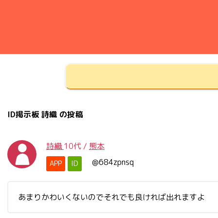
ID掲示板 詩織 の投稿
詩織
10代
/
熊本
@684zpnsq
APP
ID
あまりかわいくないのでそれでも良ければ出れますよ