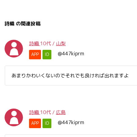
詩織 の関連投稿
詩織
10代
/
山梨
@447kiprm
APP
ID
あまりかわいくないのでそれでも良ければ出れますよ
詩織
10代
/
広島
@447kiprm
APP
ID