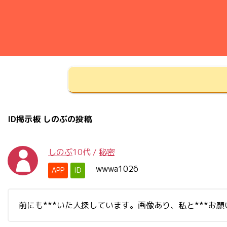
ID掲示板 しのぶの投稿
しのぶ
10代
/
秘密
wwwa1026
APP
ID
前にも***いた人探しています。画像あり、私と***お