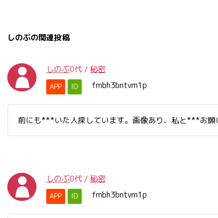
しのぶの関連投稿
しのぶ
0代
/
秘密
fmbh3bntvm1p
APP
ID
前にも***いた人探しています。画像あり、私と***お
しのぶ
0代
/
秘密
fmbh3bntvm1p
APP
ID