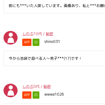
前にも***いた人探しています。画像あり、私と***お
しのぶ
10代
/
秘密
shino031
APP
ID
今から池袋で遊べる人～男子***(17)です！
しのぶ
0代
/
秘密
wwwa1026
APP
ID