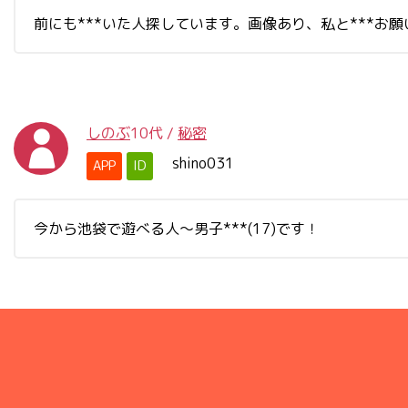
前にも***いた人探しています。画像あり、私と***お
しのぶ
10代
/
秘密
shino031
APP
ID
今から池袋で遊べる人～男子***(17)です！