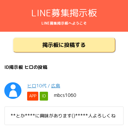
LINE募集掲示板
LINE募集掲示板へようこそ
掲示板に投稿する
ID掲示板 ヒロの投稿
ヒロ
10代
/
広島
mbcs1060
APP
ID
**とか****に興味があります()*****人よろしくね