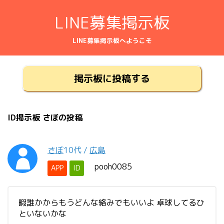
LINE募集掲示板
LINE募集掲示板へようこそ
掲示板に投稿する
ID掲示板 さぼの投稿
さぼ
10代
/
広島
pooh0085
APP
ID
暇誰かからもうどんな絡みでもいいよ 卓球してるひ
といないかな