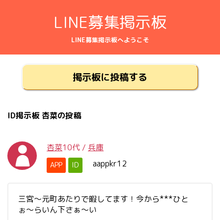
LINE募集掲示板
LINE募集掲示板へようこそ
掲示板に投稿する
ID掲示板 杏菜の投稿
杏菜
10代
/
兵庫
aappkr12
APP
ID
三宮〜元町あたりで暇してます！今から***ひと
ぉ〜らいん下さぁ〜い