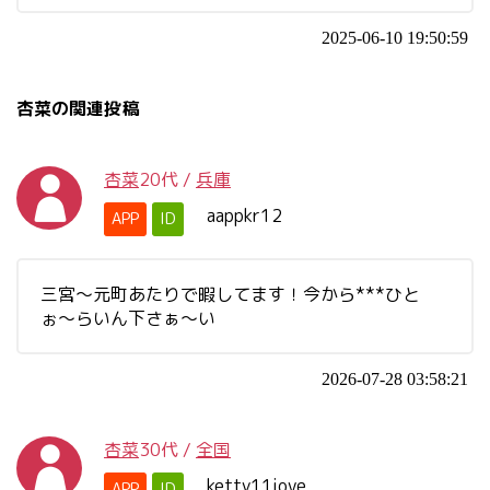
2025-06-10 19:50:59
杏菜の関連投稿
杏菜
20代
/
兵庫
aappkr12
APP
ID
三宮〜元町あたりで暇してます！今から***ひと
ぉ〜らいん下さぁ〜い
2026-07-28 03:58:21
杏菜
30代
/
全国
ketty11iove
APP
ID