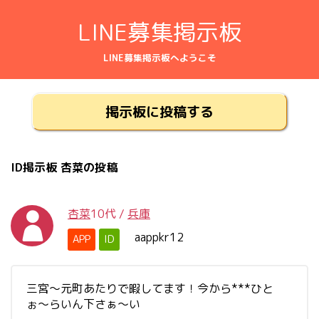
LINE募集掲示板
LINE募集掲示板へようこそ
掲示板に投稿する
ID掲示板 杏菜の投稿
杏菜
10代
/
兵庫
aappkr12
APP
ID
三宮〜元町あたりで暇してます！今から***ひと
ぉ〜らいん下さぁ〜い