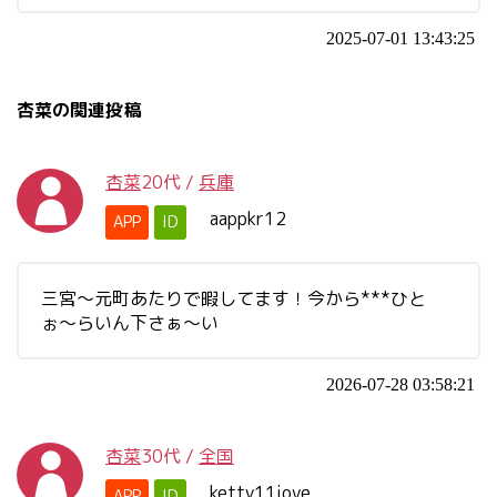
2025-07-01 13:43:25
杏菜の関連投稿
杏菜
20代
/
兵庫
aappkr12
APP
ID
三宮〜元町あたりで暇してます！今から***ひと
ぉ〜らいん下さぁ〜い
2026-07-28 03:58:21
杏菜
30代
/
全国
ketty11iove
APP
ID